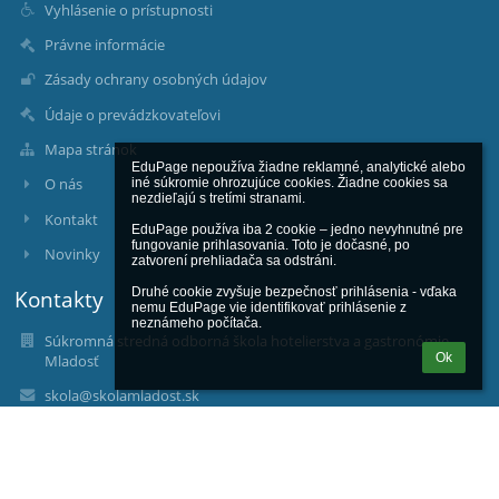
Vyhlásenie o prístupnosti
Právne informácie
Zásady ochrany osobných údajov
Údaje o prevádzkovateľovi
Mapa stránok
EduPage nepoužíva žiadne reklamné, analytické alebo 
O nás
iné súkromie ohrozujúce cookies. Žiadne cookies sa 
nezdieľajú s tretími stranami.

Kontakt
EduPage používa iba 2 cookie – jedno nevyhnutné pre 
fungovanie prihlasovania. Toto je dočasné, po 
Novinky
zatvorení prehliadača sa odstráni.

Druhé cookie zvyšuje bezpečnosť prihlásenia - vďaka 
Kontakty
nemu EduPage vie identifikovať prihlásenie z 
neznámeho počítača.
Súkromná stredná odborná škola hotelierstva a gastronómie
Ok
Mladosť
skola@skolamladost.sk
+421 911 498 908
Pod Kalváriou 36
080 01 Prešov