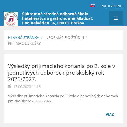
PRIHLÁSENIE
Súkromná stredná odborná škola
hotelierstva a gastronómie Mladosť,
Pod Kalváriou 36, 080 01 Prešov
(škola nevyberá poplatky za štúdium)
HLAVNÁ STRÁNKA
/
INFORMÁCIE O ŠTÚDIU
/
PRIJÍMACIE SKÚŠKY
Prijímacie
skúšky
Výsledky prijímacieho konania po 2. kole v
jednotlivých odboroch pre školský rok
2026/2027.
17.06.2026 11:13
Výsledky prijímacieho konania po 2. kole v jednotlivých odboroch
pre školský rok 2026/2027.
VIAC