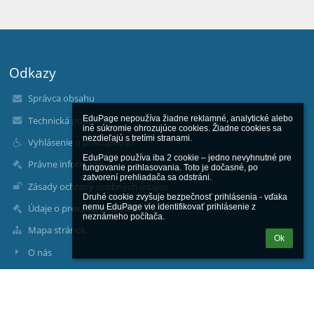
Odkazy
Správca obsahu
EduPage nepoužíva žiadne reklamné, analytické alebo 
Technická podpora
iné súkromie ohrozujúce cookies. Žiadne cookies sa 
nezdieľajú s tretími stranami.

Vyhlásenie o prístupnosti
EduPage používa iba 2 cookie – jedno nevyhnutné pre 
Právne informácie
fungovanie prihlasovania. Toto je dočasné, po 
zatvorení prehliadača sa odstráni.

Zásady ochrany osobných údajov
Druhé cookie zvyšuje bezpečnosť prihlásenia - vďaka 
nemu EduPage vie identifikovať prihlásenie z 
Údaje o prevádzkovateľovi
neznámeho počítača.
Mapa stránok
Ok
O nás
Kontakt
Novinky