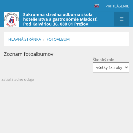
PRIHLÁSENIE
Súkromná stredná odborná škola
hotelierstva a gastronómie Mladosť,
Pod Kalváriou 36, 080 01 Prešov
(škola nevyberá poplatky za štúdium)
HLAVNÁ STRÁNKA
/
FOTOALBUM
Zoznam fotoalbumov
Fotoalbum
Školský rok:
zatiaľ žiadne údaje