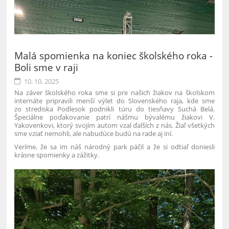
Malá spomienka na koniec školského roka -
Boli sme v raji
10. 10. 2025
Na záver školského roka sme si pre našich žiakov na školskom
internáte pripravili menší výlet do Slovenského raja, kde sme
zo strediska Podlesok podnikli túru do tiesňavy Suchá Belá.
Špeciálne poďakovanie patrí nášmu bývalému žiakovi V.
Yakovenkovi, ktorý svojím autom vzal ďalších z nás. Žiaľ všetkých
sme vziať nemohli, ale nabudúce budú na rade aj iní.
Veríme, že sa im náš národný park páčil a že si odtiaľ doniesli
krásne spomienky a zážitky.