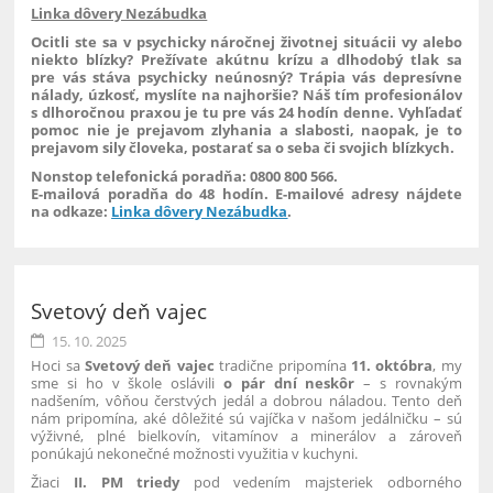
Linka dôvery Nezábudka
Ocitli ste sa v psychicky náročnej životnej situácii vy alebo
niekto blízky? Prežívate akútnu krízu a dlhodobý tlak sa
pre vás stáva psychicky neúnosný? Trápia vás depresívne
nálady, úzkosť, myslíte na najhoršie? Náš tím profesionálov
s dlhoročnou praxou je tu pre vás 24 hodín denne. Vyhľadať
pomoc nie je prejavom zlyhania a slabosti, naopak, je to
prejavom sily človeka, postarať sa o seba či svojich blízkych.
Nonstop telefonická poradňa: 0800 800 566.
E-mailová poradňa do 48 hodín. E-mailové adresy nájdete
na odkaze:
Linka dôvery Nezábudka
.
Svetový deň vajec
15. 10. 2025
Hoci sa
Svetový deň vajec
tradične pripomína
11. októbra
, my
sme si ho v škole oslávili
o pár dní neskôr
– s rovnakým
nadšením, vôňou čerstvých jedál a dobrou náladou. Tento deň
nám pripomína, aké dôležité sú vajíčka v našom jedálničku – sú
výživné, plné bielkovín, vitamínov a minerálov a zároveň
ponúkajú nekonečné možnosti využitia v kuchyni.
Žiaci
II. PM triedy
pod vedením majsteriek odborného