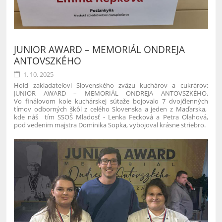
JUNIOR AWARD – MEMORIÁL ONDREJA
ANTOVSZKÉHO
1. 10. 2025
Hold zakladateľovi Slovenského zväzu kuchárov a cukrárov:
JUNIOR AWARD – MEMORIÁL ONDREJA ANTOVSZKÉHO.
Vo finálovom kole kuchárskej sútaže bojovalo 7 dvojčlenných
tímov odborných škôl z celého Slovenska a jeden z Maďarska,
kde náš tím SSOŠ Mladosť - Lenka Fecková a Petra Olahová,
pod vedenim majstra Dominika Sopka, vybojoval krásne striebro.
4