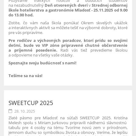
Pozývame všetkých rodičov a budúcich študentov
na nezabudnuteľný
Deň otvorených dverí
v
Strednej odbornej
škole hotelierstva a gastronómie Mladosť - 25.11.2025 od 9.00
do 13.00 hod.
Zistite, čo vám naša škola ponúka! Okrem skvelých ukážok
a interaktívnych aktivít sa môžete tešiť na výborné dobroty, ktoré
pre vás pripravíme.
Pre rodičov a výchovných poradcov, ktorí prídu so svojimi
deťmi, bude vo VIP zóne pripravené chutné občerstvenie
a príjemné posedenie.
Radi vás tiež prevedieme školou
a odpovieme na všetky vaše otázky.
Spoznajte svoju budúcnosť s nami!
Tešíme sa na vás!
SWEETCUP 2025
28. 10. 2025
Zlaté pásmo pre Mladosť na súťaži SWEETCUP 2025. Kristína
Melesh spolu s Miriam Jurkovou pripravili nádhernú slávnostnú
tabuľu pre 4 osoby na tému Tvoríme novú zem v prírodnom,
jemnom duchu so symbolikou života a obnovy. Veríme, že lepšiu