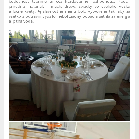
budúcnosť tvoríme aj cez každodenné rozhodnutia. Použili
prírodné materiály - mach, drevo, sviečky zo včelieho vosku
a lúčne kvety. Aj slávnostné menu bolo vytvorené tak, aby sa
všetko z potravín využilo, nebol žiadny odpad a šetrila sa energia
a pitná voda.