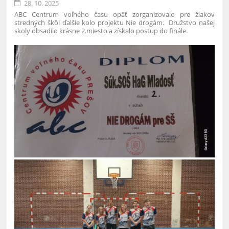
28. 10. 2025
ABC Centrum voľného času opäť zorganizovalo pre žiakov
stredných škôl ďalšie kolo projektu Nie drogám. Družstvo našej
skoly obsadilo krásne
2.miesto a získalo postup do finále.