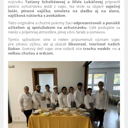
vvýcviku
Tatiany Scholtésovej a Silvie Lukáčovej
pripravili
pestrú ochutnávku jedál z vajec. Na stole sa objavil
vaječný
šalát, plnené vajíčka, omeleta na sladko aj na slano,
vajíčková nátierka s avokádom
.
Tieto originálne a chutné pokrmy žiaci
odprezentovali a ponúkli
učiteľom aj spolužiakom na ochutnávku
. Celé podujatie sa
nieslo v príjemnej atmosfére, plnej vôní, farieb a úsmevov.
Týmto spôsobom sme si nielen pripomenuli význam vajec
pre zdravú výživu, ale aj ukázali
šikovnosť, tvorivosť našich
žiakov
. Svetový deň vajec sme oslávili síce
trochu neskôr
, no
s
veľkou chuťou a srdcom.