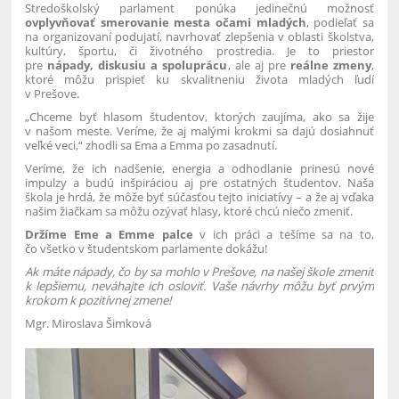
Stredoškolský parlament ponúka jedinečnú možnosť
ovplyvňovať smerovanie mesta očami mladých
, podieľať sa
na organizovaní podujatí, navrhovať zlepšenia v oblasti školstva,
kultúry, športu, či životného prostredia. Je to priestor
pre
nápady, diskusiu a spoluprácu
, ale aj pre
reálne zmeny
,
ktoré môžu prispieť ku skvalitneniu života mladých ľudí
v Prešove.
„Chceme byť hlasom študentov, ktorých zaujíma, ako sa žije
v našom meste. Veríme, že aj malými krokmi sa dajú dosiahnuť
veľké veci,“ zhodli sa Ema a Emma po zasadnutí.
Veríme, že ich nadšenie, energia a odhodlanie prinesú nové
impulzy a budú inšpiráciou aj pre ostatných študentov. Naša
škola je hrdá, že môže byť súčasťou tejto iniciatívy – a že aj vďaka
našim žiačkam sa môžu ozývať hlasy, ktoré chcú niečo zmeniť.
Držíme Eme a Emme palce
v ich práci a tešíme sa na to,
čo všetko v študentskom parlamente dokážu!
Ak máte nápady, čo by sa mohlo v Prešove
, na našej škole zmeniť
k lepšiemu, neváhajte ich osloviť. Vaše návrhy môžu byť prvým
krokom k pozitívnej zmene!
Mgr. Miroslava Šimková