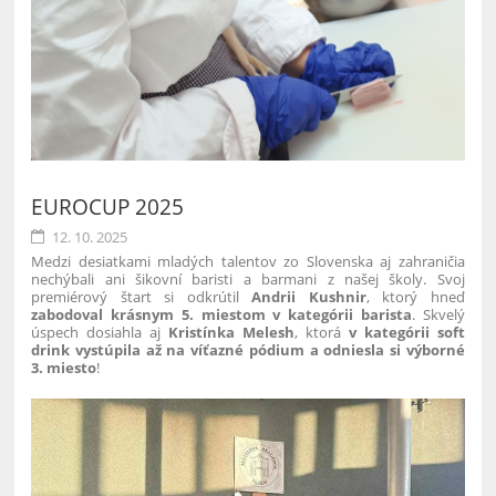
EUROCUP 2025
12. 10. 2025
Medzi desiatkami mladých talentov zo Slovenska aj zahraničia
nechýbali ani šikovní baristi a barmani z našej školy. Svoj
premiérový štart si
odkrútil
Andrii Kushnir
, ktorý hneď
zabodoval krásnym 5. miestom v kategórii barista
. Skvelý
úspech dosiahla aj
Kristínka Melesh
, ktorá
v kategórii soft
drink vystúpila až na víťazné pódium a odniesla si výborné
3. miesto
!