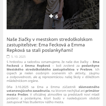
6
Naše žiačky v mestskom stredoškolskom
zastupiteľstve: Ema Fecková a Emma
Repková sa stali poslankyňami!
5. 10. 2025
S hrdosťou a radosťou oznamujeme, že naše dve žiačky –
Ema
Fecková
a
Emma Repková
– boli zvolené za
poslankyne
Mestského
stredoškolského
zastupiteľstva v Prešove
. Ich
úspech je nielen osobným ocenením ich aktivity, záujmu
a zodpovednosti, ale aj reprezentáciou našej školy v dôležitom
mládežníckom orgáne.
Dňa 3.10.2025 sa Ema a Emma zúčastnili
slávnostného
ustanovujúceho zasadnutia
, na ktorom nechýbal ani
primátor
mesta Prešov
. V oficiálnej atmosfére sa predstavili noví mladí
poslanci a poslankyne, ktorí budú v nasledujúcom období
zastupovať hlas študentov nášho mesta.