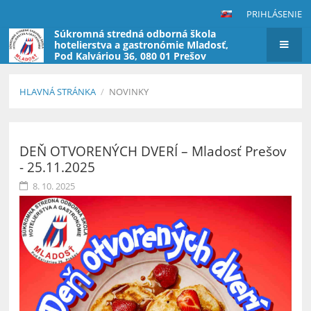
PRIHLÁSENIE
Súkromná stredná odborná škola
hotelierstva a gastronómie Mladosť,
Pod Kalváriou 36, 080 01 Prešov
(škola nevyberá poplatky za štúdium)
HLAVNÁ STRÁNKA
/
NOVINKY
Novinky
DEŇ OTVORENÝCH DVERÍ – Mladosť Prešov
- 25.11.2025
8. 10. 2025