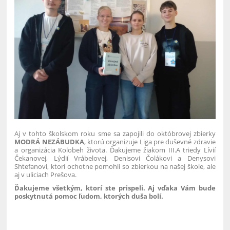
Aj v tohto školskom roku sme sa zapojili do októbrovej zbierky
MODRÁ NEZÁBUDKA
, ktorú organizuje Liga pre duševné zdravie
a organizácia Kolobeh života. Ďakujeme žiakom III.A triedy Lívií
Čekanovej, Lýdií Vrábelovej, Denisovi Čolákovi a Denysovi
Shtefanovi, ktorí ochotne pomohli so zbierkou na našej škole, ale
aj v uliciach Prešova.
Ďakujeme všetkým, ktorí ste prispeli. Aj vďaka Vám bude
poskytnutá pomoc ľudom, ktorých duša bolí.