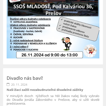
Divadlo nás baví!
20. 11. 2024
Naši žiaci zažili nezabudnuteľné divadelné zážitky
V minulých dvoch týždňoch sa 160 žiakov našej školy vybralo
do Divadla Jonáša Záborského v Prešove, aby si užili skvelé
predstavenia.