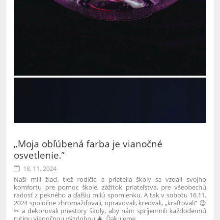
„Moja obľúbená farba je vianočné
osvetlenie.”
18. 11. 2024
Naši milí žiaci, tiež rodičia a priatelia školy sa vzdali svojho
komfortu pre pomoc škole, zážitok priateľstva, pre všeobecnú
radosť z pekného a ďalšiu milú spomienku. A tak v sobotu 16.11.
2024 spoločne zhromažďovali, opravovali, kreovali, „kraftovali“ 😉
✂ a dekorovali priestory školy, aby nám spríjemnili každodennú
rutinu vianočnou výzdobou 🎄. Ďakujeme.