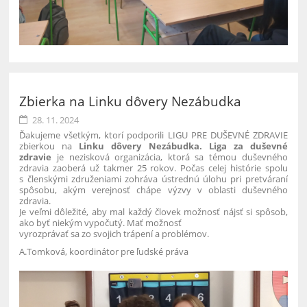
Zbierka na Linku dôvery Nezábudka
28. 11. 2024
Ďakujeme všetkým, ktorí podporili LIGU PRE DUŠEVNÉ ZDRAVIE
zbierkou na
Linku dôvery Nezábudka.
Liga za duševné
zdravie
je nezisková organizácia, ktorá sa témou duševného
zdravia zaoberá už takmer 25 rokov. Počas celej histórie spolu
s členskými združeniami zohráva ústrednú úlohu pri pretváraní
spôsobu, akým verejnosť chápe výzvy v oblasti duševného
zdravia.
Je veľmi dôležité, aby mal každý človek možnosť nájsť si spôsob,
ako byť niekým vypočutý. Mať možnosť
vyrozprávať sa zo svojich trápení a problémov.
A.Tomková, koordinátor pre ľudské práva