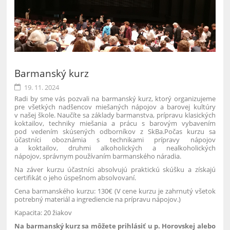
Barmanský kurz
19. 11. 2024
Radi by sme vás pozvali na barmanský kurz, ktorý organizujeme
pre všetkých nadšencov miešaných nápojov a barovej kultúry
v našej škole.
Naučíte sa základy barmanstva, prípravu klasických
koktailov, techniky miešania a prácu s barovým vybavením
pod vedením skúsených odborníkov z SkBa.
Počas kurzu sa
účastníci oboznámia s
technikami prípravy nápojov
a koktailov,
druhmi alkoholických a nealkoholických
nápojov,
správnym používaním barmanského náradia.
Na záver kurzu účastníci absolvujú praktickú skúšku a získajú
certifikát o jeho úspešnom absolvovaní.
Cena barmanského kurzu: 130€ (V cene kurzu je zahrnutý všetok
potrebný materiál a ingrediencie na prípravu nápojov.)
Kapacita: 20 žiakov
Na barmanský kurz sa môžete prihlásiť u p. Horovskej alebo