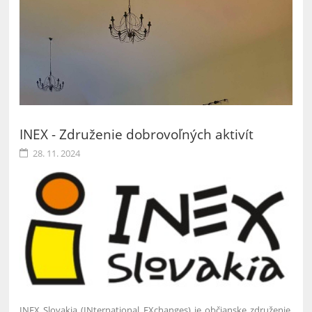
INEX - Združenie dobrovoľných aktivít
28. 11. 2024
INEX Slovakia (INternational EXchanges) je občianske združenie,