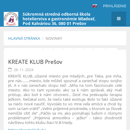
PRIHLÁSENIE
Súkromná stredná odborná škola
hotelierstva a gastronómie Mladosť,
Pod Kalváriou 36, 080 01 Prešov
(škola nevyberá poplatky za štúdium)
HLAVNÁ STRÁNKA
/
NOVINKY
Novinky
Predchádzajúci
5
6
7
8
9
10
11
KREATE KLUB Prešov
12
13
14
Ďalší
28. 11. 2024
KREATE KLUB...úžasné miesto pre mladých...pre Teba, pre mňa,
pre nás....
.....miesto, kde môžeš spoznať a zanechať stopu svojho
JA.
A v nás zanechalo stopu tiež:
„Mňa na tom fascinovalo celé
miesto. Ako to tam vyzeralo, ako sa k nám správali, aký mali
prístup, ako boli k nám otvorení... Dosť ma prekvapila terapia
Ježkom. Nečakal som, že niečo také existuje. Bolo to fakt úžasné
sa niečo nové naučiť. Vyvolalo to vo mne veľa emócii a chcel by
som sa tam vrátiť“
„Veľmi príjemné prostredie, v ktorom sa človek
nemôže cítiť zle“
„Páčilo sa mi, ako pomáhajú ľuďom s rôznymi
problémami“
„Príjemná atmosféra – ježko“ - takto zhodnotili
návštevu tohto klubu žiaci IV.B triedy.
https://kreateklub.sk/