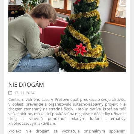
NIE DROGÁM
17. 11. 2024
Centrum voľného času v Prešove opäť preukázalo svoju aktivitu
v oblasti prevencie a organizovalo súťažno-zábavný projekt Nie
drogám zameraný na stredné školy. Táto iniciatíva, ktorá sa teší
veľkej obľube, má za cieľ poukázať na negatívne dôsledky užívania
drog a zároveň ponúknuť mladým ľuďom alternatívy
k voľnočasovým aktivitám.
Projekt Nie drogám sa vyznačuje originálnym spojením