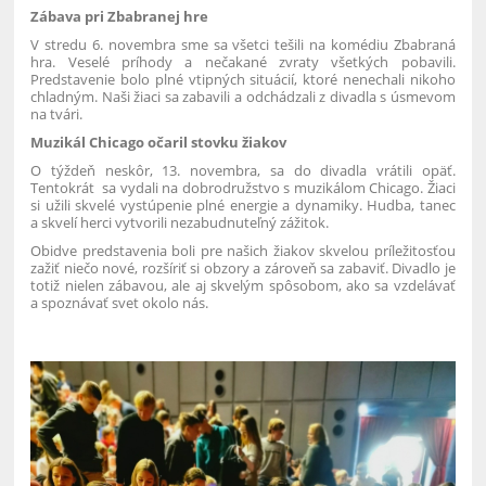
Zábava pri Zbabranej hre
V stredu 6. novembra sme sa všetci tešili na komédiu Zbabraná
hra. Veselé príhody a nečakané zvraty všetkých pobavili.
Predstavenie bolo plné vtipných situácií, ktoré nenechali nikoho
chladným. Naši žiaci sa zabavili a odchádzali z divadla s úsmevom
na tvári.
Muzikál Chicago očaril stovku žiakov
O týždeň neskôr, 13. novembra, sa do divadla vrátili opäť.
Tentokrát sa vydali na dobrodružstvo s muzikálom Chicago. Žiaci
si užili skvelé vystúpenie plné energie a dynamiky. Hudba, tanec
a skvelí herci vytvorili nezabudnuteľný zážitok.
Obidve predstavenia boli pre našich žiakov skvelou príležitosťou
zažiť niečo nové, rozšíriť si obzory a zároveň sa zabaviť. Divadlo je
totiž nielen zábavou, ale aj skvelým spôsobom, ako sa vzdelávať
a spoznávať svet okolo nás.