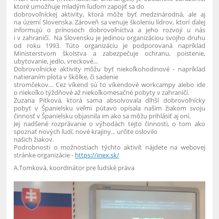
ktoré umožňuje mladým ľuďom zapojiť sa do
dobrovoľníckej aktivity, ktorá môže byť medzinárodná, ale aj
na území Slovenska. Zároveň sa venuje školeniu lídrov, ktorí ďalej
informujú o prínosoch dobrovoľníctva a jeho rozvoji u nás
i v zahraničí. Na Slovensku je jedinou organizáciou svojho druhu
od roku 1993. Túto organizáciu je podporovaná napríklad
Ministerstvom školstva a zabezpečuje ochranu, poistenie,
ubytovanie, jedlo, vreckové...
Dobrovoľnícke aktivity môžu byť niekoľkohodinové - napríklad
natieraním plota v škôlke, či sadenie
stromčekov… Cez víkend sú to víkendové workcampy alebo ide
o niekoľko týždňové až niekoľkomesačné pobyty v zahraničí.
Zuzana Pitková, ktorá sama absolvovala dlhší dobrovoľnícky
pobyt v Španielsku veľmi pútavo opísala našim žiakom svoju
činnosť v Španielsku objasnila im ako sa môžu prihlásiť aj oni.
Jej nadšené rozprávanie o výhodách tejto činnosti, o tom ako
spoznať nových ľudí, nové krajiny... určite oslovilo
našich žiakov.
Podrobnosti o možnostiach týchto aktivít nájdete na webovej
stránke organizácie -
https://inex.sk/
A.Tomková, koordinátor pre ľudské práva