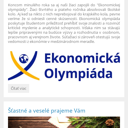
Koncom minulého roka sa aj naši žiaci zapojili do "Ekonomickej
olympiády". Žiaci štvrtého a piateho ročníka absolvovali školské
kolo. Aj keď sa nikto z nich neprebojoval do krajského kola, pevne
veríme že si odniesli cenné skúsenosti. Ekonomická olympiáda
poskytuje študentom príležitosť prehĺbiť svoje znalosti a rozvinúť
kritické myslenie a analytické schopnosti. Vďaka nim sa stávajú
lepšie pripravenými na budúce výzvy a rozhodnutia v osobnom,
pracovnom aj verejnom živote. Súťažiaci si zároveň otestujú svoje
vedomosti z ekonómie v medzinárodnom meradle.
Ekonomická
Čítať viac
olympiáda:
Šťastné a veselé prajeme Vám