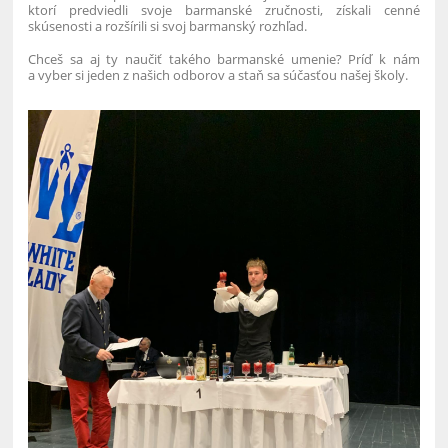
ktorí predviedli svoje barmanské zručnosti, získali cenné
skúsenosti a rozšírili si svoj barmanský rozhľad.
Chceš sa aj ty naučiť takého barmanské umenie? Príď k nám
a vyber si jeden z našich odborov a staň sa súčasťou našej školy.