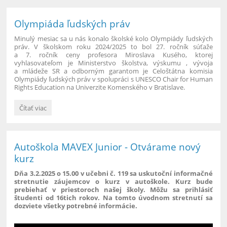
Olympiáda ľudských práv
Minulý mesiac sa u nás konalo školské kolo Olympiády ľudských
práv.
V školskom roku 2024/2025 to bol 27. ročník súťaže
a 7. ročník ceny profesora Miroslava Kusého, ktorej
vyhlasovateľom je Ministerstvo školstva, výskumu , vývoja
a mládeže SR a odborným garantom je Celoštátna komisia
Olympiády ľudských práv v spolupráci s UNESCO Chair for Human
Rights Education na Univerzite Komenského v Bratislave.
Olympiáda
Čítať viac
ľudských
práv:
Autoškola MAVEX Junior - Otvárame nový
kurz
Dňa 3.2.2025 o 15.00 v učebni č. 119 sa uskutoční informačné
stretnutie záujemcov o kurz v autoškole. Kurz bude
prebiehať v priestoroch našej školy. Môžu sa prihlásiť
študenti od 16tich rokov. Na tomto úvodnom stretnutí sa
dozviete všetky potrebné informácie.