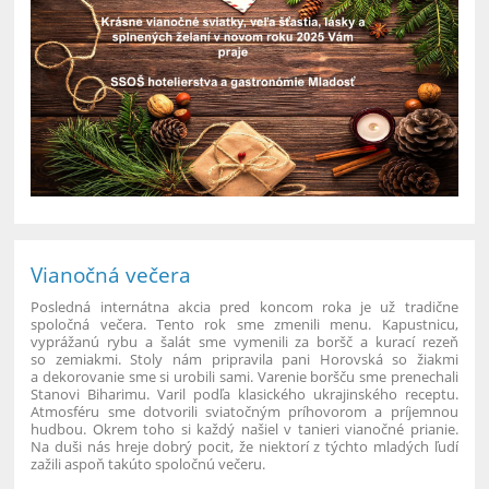
Vianočná večera
Posledná internátna akcia pred koncom roka je už tradične
spoločná večera. Tento rok sme zmenili menu. Kapustnicu,
vyprážanú rybu a šalát sme vymenili za boršč a kurací rezeň
so zemiakmi. Stoly nám pripravila pani Horovská so žiakmi
a dekorovanie sme si urobili sami. Varenie boršču sme prenechali
Stanovi Biharimu. Varil podľa klasického ukrajinského receptu.
Atmosféru sme dotvorili sviatočným príhovorom a príjemnou
hudbou. Okrem toho si každý našiel v tanieri vianočné prianie.
Na duši nás hreje dobrý pocit, že niektorí z týchto mladých ľudí
zažili aspoň takúto spoločnú večeru.