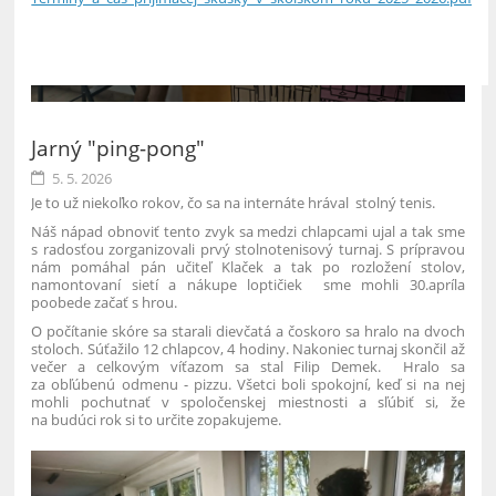
5
Jarný "ping-pong"
5. 5. 2026
Je to už niekoľko rokov, čo sa na internáte hrával stolný tenis.
Náš nápad obnoviť tento zvyk sa medzi chlapcami ujal a tak sme
s radosťou zorganizovali prvý stolnotenisový turnaj. S prípravou
nám pomáhal pán učiteľ Klaček a tak po rozložení stolov,
namontovaní sietí a nákupe loptičiek sme mohli 30.apríla
poobede začať s hrou.
O počítanie skóre sa starali dievčatá a čoskoro sa hralo na dvoch
stoloch. Súťažilo 12 chlapcov, 4 hodiny. Nakoniec turnaj skončil až
večer a celkovým víťazom sa stal Filip Demek. Hralo sa
za obľúbenú odmenu - pizzu. Všetci boli spokojní, keď si na nej
mohli pochutnať v spoločenskej miestnosti a sľúbiť si, že
na budúci rok si to určite zopakujeme.