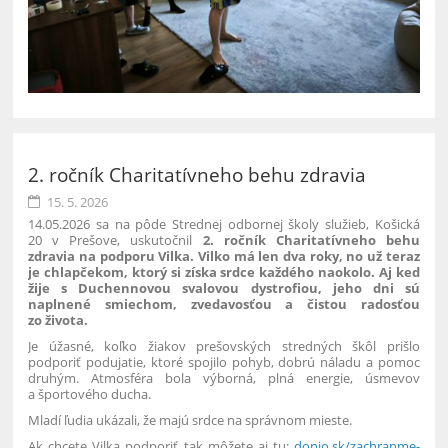
2. ročník Charitatívneho behu zdravia
15. 5. 2026
14.05.2026 sa na pôde Strednej odbornej školy služieb, Košická
20 v Prešove, uskutočnil
2. ročník Charitatívneho behu
zdravia na podporu Vilka.
Vilko má len dva roky, no už teraz
je chlapčekom, ktorý si získa srdce každého naokolo. Aj keď
žije s Duchennovou svalovou dystrofiou, jeho dni sú
naplnené smiechom, zvedavosťou a čistou radosťou
zo života.
Je úžasné, koľko žiakov prešovských stredných škôl prišlo
podporiť podujatie, ktoré spojilo pohyb, dobrú náladu a pomoc
druhým. Atmosféra bola výborná, plná energie, úsmevov
a športového ducha.
Mladí ľudia ukázali, že majú srdce na správnom mieste.
Ak chcete Vilka podporiť tak môžete aj tu:
donio.sk/zachranme-