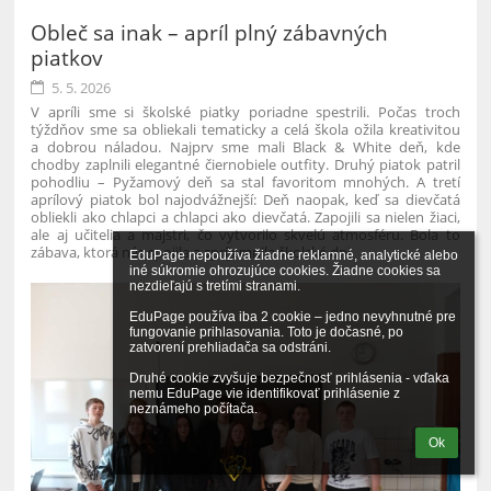
Obleč sa inak – apríl plný zábavných
piatkov
5. 5. 2026
V apríli sme si školské piatky poriadne spestrili. Počas troch
týždňov sme sa obliekali tematicky a celá škola ožila kreativitou
a dobrou náladou.
Najprv sme mali Black & White deň, kde
chodby zaplnili elegantné čiernobiele outfity. Druhý piatok patril
pohodliu – Pyžamový deň sa stal favoritom mnohých. A tretí
aprílový piatok bol najodvážnejší: Deň naopak, keď sa dievčatá
obliekli ako chlapci a chlapci ako dievčatá.
Zapojili sa nielen žiaci,
ale aj učitelia a majstri, čo vytvorilo skvelú atmosféru. Bola to
zábava, ktorá nás spojila a spríjemnila školské dni.
EduPage nepoužíva žiadne reklamné, analytické alebo 
iné súkromie ohrozujúce cookies. Žiadne cookies sa 
nezdieľajú s tretími stranami.

EduPage používa iba 2 cookie – jedno nevyhnutné pre 
fungovanie prihlasovania. Toto je dočasné, po 
zatvorení prehliadača sa odstráni.

Druhé cookie zvyšuje bezpečnosť prihlásenia - vďaka 
nemu EduPage vie identifikovať prihlásenie z 
neznámeho počítača.
Ok