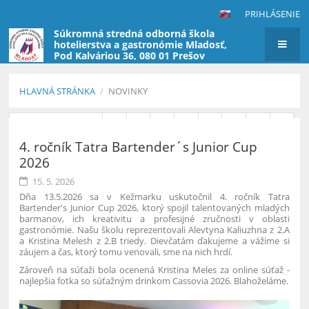
PRIHLÁSENIE
Súkromná stredná odborná škola
hotelierstva a gastronómie Mladosť,
Pod Kalváriou 36, 080 01 Prešov
(škola nevyberá poplatky za štúdium)
HLAVNÁ STRÁNKA
/
NOVINKY
Novinky
Predchádzajúci
1
2
3
4
5
6
7
8
4. ročník Tatra Bartender´s Junior Cup
9
10
Ďalší
2026
15. 5. 2026
Dňa 13.5.2026 sa v Kežmarku uskutočnil 4. ročník Tatra
Bartender's Junior Cup 2026, ktorý spojil talentovaných mladých
barmanov, ich kreativitu a profesijné zručnosti v oblasti
gastronómie. Našu školu reprezentovali Alevtyna Kaliuzhna z 2.A
a Kristina Melesh z 2.B triedy. Dievčatám ďakujeme a vážime si
záujem a čas, ktorý tomu venovali, sme na nich hrdí.
Zároveň na súťaži bola ocenená Kristina Meles
za online súťaž -
najlepšia fotka so súťažným drinkom Cassovia 2026. Blahoželáme.