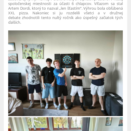
spoločenskej miestnosti za účasti 6 chlapcov. Víťazom sa stal
Artem Dordi, ktorý to nazval ,,len šťastím“. Výhrou bola obľúbená
XXL pizza. Nakoniec si ju rozdelili všetci a v družnej
debate zhodnotili tento nultý ročník ako úspešný začiatok tých
ďalších.
3