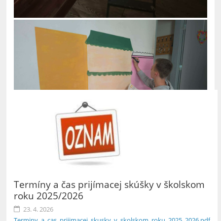
Termíny a čas prijímacej skúšky v školskom
roku 2025/2026
23. 4. 2026
Terminy_a_cas_prijimacej_skusky_v_skolskom_roku_2025_2026.pdf