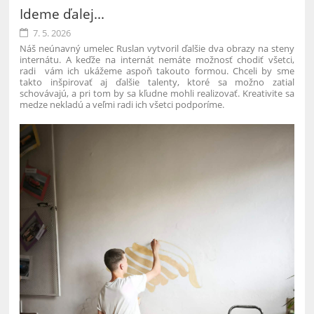
Ideme ďalej...
7. 5. 2026
Náš neúnavný umelec Ruslan vytvoril ďalšie dva obrazy na steny
internátu. A keďže na internát nemáte možnosť chodiť všetci,
radi vám ich ukážeme aspoň takouto formou. Chceli by sme
takto inšpirovať aj ďalšie talenty, ktoré sa možno zatiaľ
schovávajú, a pri tom by sa kľudne mohli realizovať. Kreativite sa
medze nekladú a veľmi radi ich všetci podporíme.