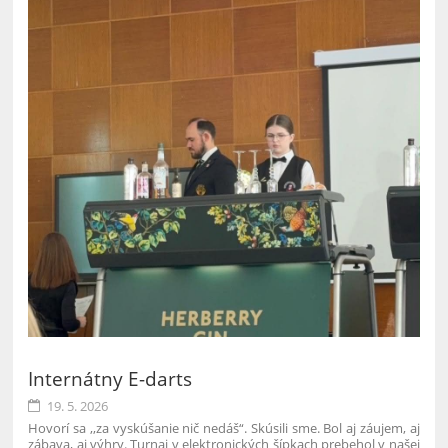
Internátny E-darts
19. 5. 2026
Hovorí sa ,,za vyskúšanie nič nedáš“. Skúsili sme. Bol aj záujem, aj
zábava, aj výhry. Turnaj v elektronických šípkach prebehol v našej