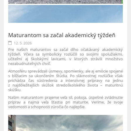
Maturantom sa začal akademický týždeň
12. 5. 2026
Pre našich maturantov sa začal dlho očakávaný akademický
týždeň. Včera sa symbolicky rozlúčili so svojimi spolužiakmi,
učiteľmi aj školskými lavicami, v ktorých strávili množstvo
nezabudnuteľných chvíľ.
Atmosféru sprevádzali úsmevy, spomienky, ale aj emócie spojené
s blížiacim sa ukončením štúdia. Po slávnostnej rozlúčke však
prichádza čas sústredenia a intenzívnej prípravy na jednu
z najdôležitejších skúšok stredoškolského života – maturitnú
skúšku.
Našim maturantom prajeme veľa síl, pokoja, úspešné zvládnutie
príprav a najmä veľa šťastia pri maturite. Veríme, že svoje
vedomosti a schopnosti zúročia čo najlepšie.