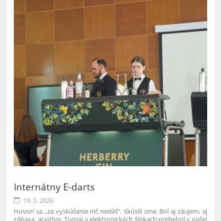
Internátny E-darts
19. 5. 2026
Hovorí sa ,,za vyskúšanie nič nedáš“. Skúsili sme. Bol aj záujem, aj
zábava, aj výhry. Turnaj v elektronických šípkach prebehol v našej