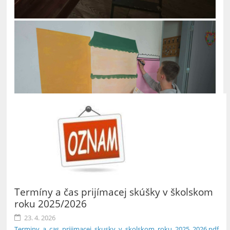
Termíny a čas prijímacej skúšky v školskom
roku 2025/2026
23. 4. 2026
Terminy_a_cas_prijimacej_skusky_v_skolskom_roku_2025_2026.pdf