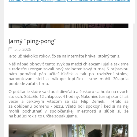
5
Jarný "ping-pong"
5. 5. 2026
Je to už niekoľko rokov, čo sa na internáte hrával stolný tenis.
Náš nápad obnoviť tento zvyk sa medzi chlapcami ujal a tak sme
s radosťou zorganizovali prvý stolnotenisový turnaj. S prípravou
nám pomáhal pán učiteľ Klaček a tak po rozložení stolov,
namontovaní sietí a nákupe loptičiek sme mohli 30.apríla
poobede začať s hrou.
O počítanie skóre sa starali dievčatá a čoskoro sa hralo na dvoch
stoloch. Súťažilo 12 chlapcov, 4 hodiny. Nakoniec turnaj skončil až
večer a celkovým víťazom sa stal Filip Demek. Hralo sa
za obľúbenú odmenu - pizzu. Všetci boli spokojní, keď si na nej
mohli pochutnať v spoločenskej miestnosti a sľúbiť si, že
na budúci rok si to určite zopakujeme.