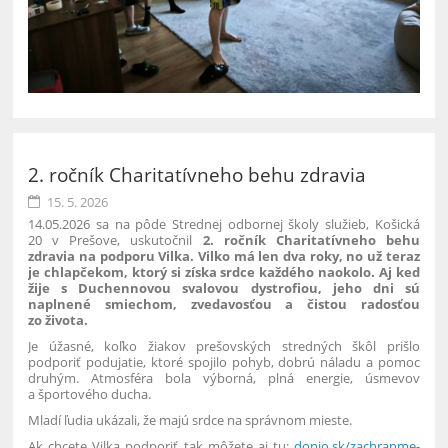
2. ročník Charitatívneho behu zdravia
15. 5. 2026
14.05.2026 sa na pôde Strednej odbornej školy služieb, Košická
20 v Prešove, uskutočnil
2. ročník Charitatívneho behu
zdravia na podporu Vilka.
Vilko má len dva roky, no už teraz
je chlapčekom, ktorý si získa srdce každého naokolo. Aj keď
žije s Duchennovou svalovou dystrofiou, jeho dni sú
naplnené smiechom, zvedavosťou a čistou radosťou
zo života.
Je úžasné, koľko žiakov prešovských stredných škôl prišlo
podporiť podujatie, ktoré spojilo pohyb, dobrú náladu a pomoc
druhým. Atmosféra bola výborná, plná energie, úsmevov
a športového ducha.
Mladí ľudia ukázali, že majú srdce na správnom mieste.
Ak chcete Vilka podporiť tak môžete aj tu:
donio.sk/zachranme-