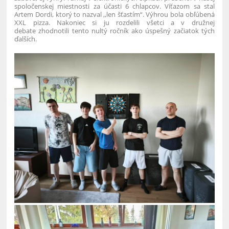
spoločenskej miestnosti za účasti 6 chlapcov. Víťazom sa stal
Artem Dordi, ktorý to nazval ,,len šťastím“. Výhrou bola obľúbená
XXL pizza. Nakoniec si ju rozdelili všetci a v družnej
debate zhodnotili tento nultý ročník ako úspešný začiatok tých
ďalších.
3