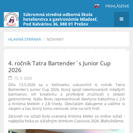
PRIHLÁSENIE
Súkromná stredná odborná škola
hotelierstva a gastronómie Mladosť,
Pod Kalváriou 36, 080 01 Prešov
(škola nevyberá poplatky za štúdium)
HLAVNÁ STRÁNKA
/
NOVINKY
Novinky
Predchádzajúci
1
2
3
4
5
6
7
8
4. ročník Tatra Bartender´s Junior Cup
9
10
Ďalší
2026
15. 5. 2026
Dňa 13.5.2026 sa v Kežmarku uskutočnil 4. ročník Tatra
Bartender's Junior Cup 2026, ktorý spojil talentovaných mladých
barmanov, ich kreativitu a profesijné zručnosti v oblasti
gastronómie. Našu školu reprezentovali Alevtyna Kaliuzhna z 2.A
a Kristina Melesh z 2.B triedy. Dievčatám ďakujeme a vážime si
záujem a čas, ktorý tomu venovali, sme na nich hrdí.
Zároveň na súťaži bola ocenená Kristina Meles
za online súťaž -
najlepšia fotka so súťažným drinkom Cassovia 2026. Blahoželáme.