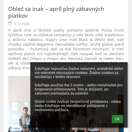
Obleč sa inak – apríl plný zábavných
piatkov
5. 5. 2026
V apríli sme si školské piatky poriadne spestrili. Počas troch
týždňov sme sa obliekali tematicky a celá škola ožila kreativitou
a dobrou náladou.
Najprv sme mali Black & White deň, kde
chodby zaplnili elegantné čiernobiele outfity. Druhý piatok patril
pohodliu – Pyžamový deň sa stal favoritom mnohých. A tretí
aprílový piatok bol najodvážnejší: Deň naopak, keď sa dievčatá
obliekli ako chlapci a chlapci ako dievčatá.
Zapojili sa nielen žiaci,
ale aj učitelia a majstri, čo vytvorilo skvelú atmosféru. Bola to
zábava, ktorá nás spojila a spríjemnila školské dni.
EduPage nepoužíva žiadne reklamné, analytické alebo 
iné súkromie ohrozujúce cookies. Žiadne cookies sa 
nezdieľajú s tretími stranami.

EduPage používa iba 2 cookie – jedno nevyhnutné pre 
fungovanie prihlasovania. Toto je dočasné, po 
zatvorení prehliadača sa odstráni.

Druhé cookie zvyšuje bezpečnosť prihlásenia - vďaka 
nemu EduPage vie identifikovať prihlásenie z 
neznámeho počítača.
Ok