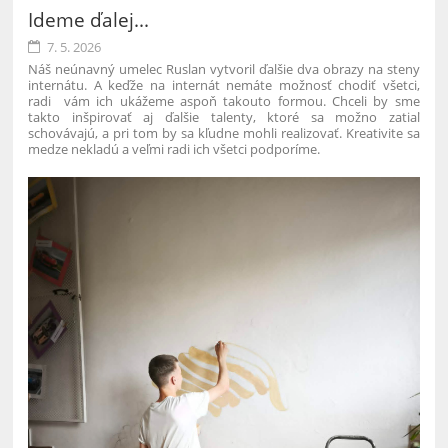
Ideme ďalej...
7. 5. 2026
Náš neúnavný umelec Ruslan vytvoril ďalšie dva obrazy na steny
internátu. A keďže na internát nemáte možnosť chodiť všetci,
radi vám ich ukážeme aspoň takouto formou. Chceli by sme
takto inšpirovať aj ďalšie talenty, ktoré sa možno zatiaľ
schovávajú, a pri tom by sa kľudne mohli realizovať. Kreativite sa
medze nekladú a veľmi radi ich všetci podporíme.