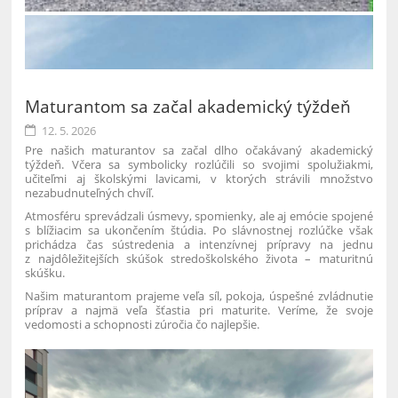
Maturantom sa začal akademický týždeň
12. 5. 2026
Pre našich maturantov sa začal dlho očakávaný akademický
týždeň. Včera sa symbolicky rozlúčili so svojimi spolužiakmi,
učiteľmi aj školskými lavicami, v ktorých strávili množstvo
nezabudnuteľných chvíľ.
Atmosféru sprevádzali úsmevy, spomienky, ale aj emócie spojené
s blížiacim sa ukončením štúdia. Po slávnostnej rozlúčke však
prichádza čas sústredenia a intenzívnej prípravy na jednu
z najdôležitejších skúšok stredoškolského života – maturitnú
skúšku.
Našim maturantom prajeme veľa síl, pokoja, úspešné zvládnutie
príprav a najmä veľa šťastia pri maturite. Veríme, že svoje
vedomosti a schopnosti zúročia čo najlepšie.