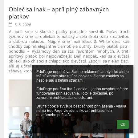
Obleč sa inak – apríl plný zábavných
piatkov
5. 5. 2026
V apríli sme si školské piatky poriadne spestrili. Počas troch
týždňov sme sa obliekali tematicky a celá škola ožila kreativitou
a dobrou náladou.
Najprv sme mali Black & White deň, kde
chodby zaplnili elegantné čiernobiele outfity. Druhý piatok patril
pohodliu – Pyžamový deň sa stal favoritom mnohých. A tretí
aprílový piatok bol najodvážnejší: Deň naopak, keď sa dievčatá
obliekli ako chlapci a chlapci ako dievčatá.
Zapojili sa nielen žiaci,
ale aj učitelia a majstri, čo vytvorilo skvelú atmosféru. Bola to
zábava, ktorá nás spojila a spríjemnila školské dni.
EduPage nepoužíva žiadne reklamné, analytické alebo 
iné súkromie ohrozujúce cookies. Žiadne cookies sa 
nezdieľajú s tretími stranami.

EduPage používa iba 2 cookie – jedno nevyhnutné pre 
fungovanie prihlasovania. Toto je dočasné, po 
zatvorení prehliadača sa odstráni.

Druhé cookie zvyšuje bezpečnosť prihlásenia - vďaka 
nemu EduPage vie identifikovať prihlásenie z 
neznámeho počítača.
Ok