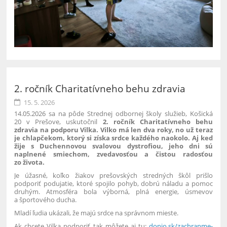
2. ročník Charitatívneho behu zdravia
15. 5. 2026
14.05.2026 sa na pôde Strednej odbornej školy služieb, Košická
20 v Prešove, uskutočnil
2. ročník Charitatívneho behu
zdravia na podporu Vilka.
Vilko má len dva roky, no už teraz
je chlapčekom, ktorý si získa srdce každého naokolo. Aj keď
žije s Duchennovou svalovou dystrofiou, jeho dni sú
naplnené smiechom, zvedavosťou a čistou radosťou
zo života.
Je úžasné, koľko žiakov prešovských stredných škôl prišlo
podporiť podujatie, ktoré spojilo pohyb, dobrú náladu a pomoc
druhým. Atmosféra bola výborná, plná energie, úsmevov
a športového ducha.
Mladí ľudia ukázali, že majú srdce na správnom mieste.
Ak chcete Vilka podporiť tak môžete aj tu:
donio.sk/zachranme-