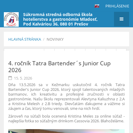
PRIHLÁSENIE
Súkromná stredná odborná škola
hotelierstva a gastronómie Mladosť,
Pod Kalváriou 36, 080 01 Prešov
(škola nevyberá poplatky za štúdium)
HLAVNÁ STRÁNKA
/
NOVINKY
Novinky
Predchádzajúci
1
2
3
4
5
6
7
8
4. ročník Tatra Bartender´s Junior Cup
9
10
Ďalší
2026
15. 5. 2026
Dňa 13.5.2026 sa v Kežmarku uskutočnil 4. ročník Tatra
Bartender's Junior Cup 2026, ktorý spojil talentovaných mladých
barmanov, ich kreativitu a profesijné zručnosti v oblasti
gastronómie. Našu školu reprezentovali Alevtyna Kaliuzhna z 2.A
a Kristina Melesh z 2.B triedy. Dievčatám ďakujeme a vážime si
záujem a čas, ktorý tomu venovali, sme na nich hrdí.
Zároveň na súťaži bola ocenená Kristina Meles
za online súťaž -
najlepšia fotka so súťažným drinkom Cassovia 2026. Blahoželáme.