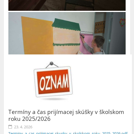
Termíny a čas prijímacej skúšky v školskom
roku 2025/2026
23. 4. 2026
Terminy_a_cas_prijimacej_skusky_v_skolskom_roku_2025_2026.pdf