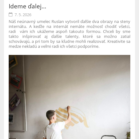
Ideme ďalej...
7. 5. 2026
Náš neúnavný umelec Ruslan vytvoril ďalšie dva obrazy na steny
internátu. A keďže na internát nemáte možnosť chodiť všetci,
radi vám ich ukážeme aspoň takouto formou. Chceli by sme
takto inšpirovať aj ďalšie talenty, ktoré sa možno zatiaľ
schovávajú, a pri tom by sa kľudne mohli realizovať. Kreativite sa
medze nekladú a veľmi radi ich všetci podporíme.