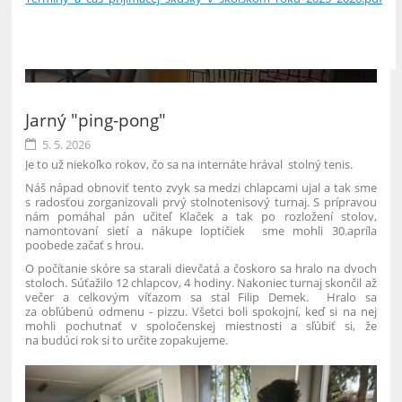
5
Jarný "ping-pong"
5. 5. 2026
Je to už niekoľko rokov, čo sa na internáte hrával stolný tenis.
Náš nápad obnoviť tento zvyk sa medzi chlapcami ujal a tak sme
s radosťou zorganizovali prvý stolnotenisový turnaj. S prípravou
nám pomáhal pán učiteľ Klaček a tak po rozložení stolov,
namontovaní sietí a nákupe loptičiek sme mohli 30.apríla
poobede začať s hrou.
O počítanie skóre sa starali dievčatá a čoskoro sa hralo na dvoch
stoloch. Súťažilo 12 chlapcov, 4 hodiny. Nakoniec turnaj skončil až
večer a celkovým víťazom sa stal Filip Demek. Hralo sa
za obľúbenú odmenu - pizzu. Všetci boli spokojní, keď si na nej
mohli pochutnať v spoločenskej miestnosti a sľúbiť si, že
na budúci rok si to určite zopakujeme.